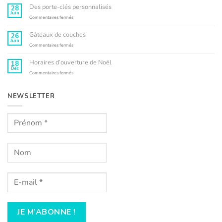
gâteaux
Des porte-clés personnalisés
28
de
Juin
couches
sur
Commentaires fermés
sont
Des
de
porte-
Gâteaux de couches
26
sortie
clés
Juin
!
personnalisés
sur
Commentaires fermés
Gâteaux
de
Horaires d’ouverture de Noël
18
couches
Déc
sur
Commentaires fermés
Horaires
d’ouverture
de
NEWSLETTER
Noël