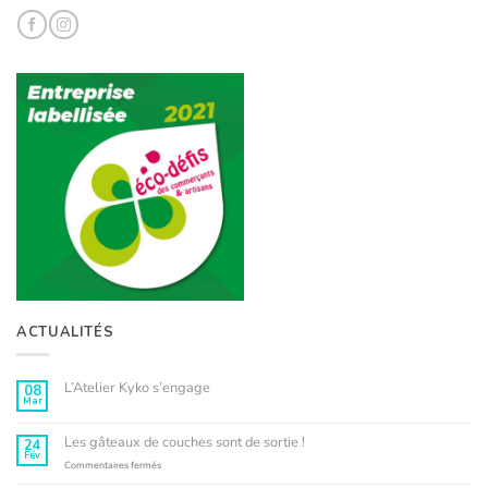
ACTUALITÉS
L’Atelier Kyko s’engage
08
Mar
Aucun
commentaire
sur
L’Atelier
Les gâteaux de couches sont de sortie !
24
Kyko
Fév
s’engage
sur
Commentaires fermés
Les