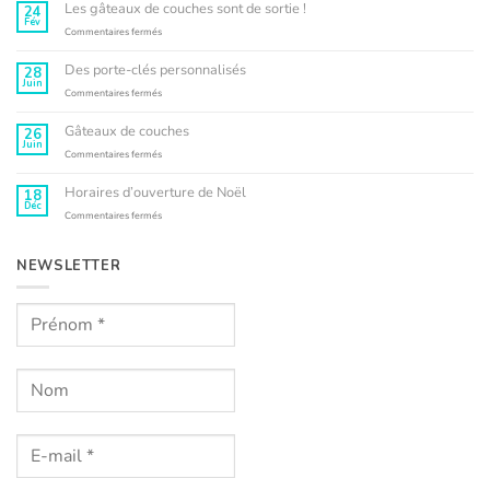
L’Atelier
Les gâteaux de couches sont de sortie !
24
Kyko
Fév
s’engage
sur
Commentaires fermés
Les
gâteaux
Des porte-clés personnalisés
28
de
Juin
couches
sur
Commentaires fermés
sont
Des
de
porte-
Gâteaux de couches
26
sortie
clés
Juin
!
personnalisés
sur
Commentaires fermés
Gâteaux
de
Horaires d’ouverture de Noël
18
couches
Déc
sur
Commentaires fermés
Horaires
d’ouverture
de
NEWSLETTER
Noël