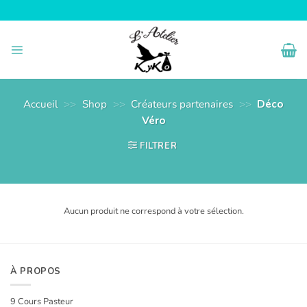
Passer
au
contenu
Accueil
>>
Shop
>>
Créateurs partenaires
>>
Déco
Véro
FILTRER
Aucun produit ne correspond à votre sélection.
À PROPOS
9 Cours Pasteur