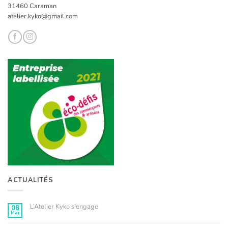
31460 Caraman
atelier.kyko@gmail.com
ACTUALITÉS
L’Atelier Kyko s’engage
08
Mar
Aucun
commentaire
sur