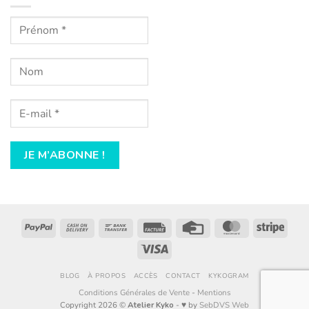
PayPal
Cash
Bank
Facture
Credit
MasterCard
Stripe
On
Transfer
Card
Visa
Delivery
BLOG
À PROPOS
ACCÈS
CONTACT
KYKOGRAM
Conditions Générales de Vente
-
Mentions
Copyright 2026 ©
Atelier Kyko
- ♥︎ by
SebDVS Web