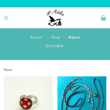
Passer
au
contenu
Accueil
>>
Shop
>>
Bijoux
FILTRER
Bijoux