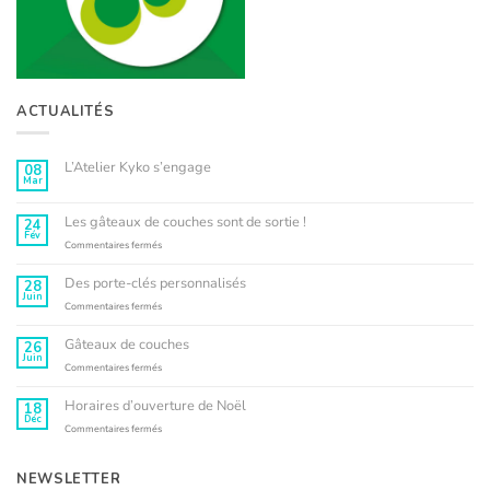
ACTUALITÉS
L’Atelier Kyko s’engage
08
Mar
Aucun
commentaire
sur
L’Atelier
Les gâteaux de couches sont de sortie !
24
Kyko
Fév
s’engage
sur
Commentaires fermés
Les
gâteaux
Des porte-clés personnalisés
28
de
Juin
couches
sur
Commentaires fermés
sont
Des
de
porte-
Gâteaux de couches
26
sortie
clés
Juin
!
personnalisés
sur
Commentaires fermés
Gâteaux
de
Horaires d’ouverture de Noël
18
couches
Déc
sur
Commentaires fermés
Horaires
d’ouverture
de
NEWSLETTER
Noël