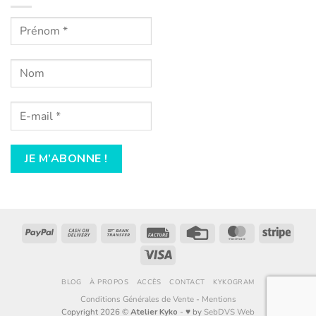
PayPal
Cash
Bank
Facture
Credit
MasterCard
Stripe
On
Transfer
Card
Visa
Delivery
BLOG
À PROPOS
ACCÈS
CONTACT
KYKOGRAM
Conditions Générales de Vente
-
Mentions
Copyright 2026 ©
Atelier Kyko
- ♥︎ by
SebDVS Web