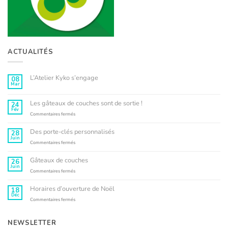
ACTUALITÉS
L’Atelier Kyko s’engage
08
Mar
Aucun
commentaire
sur
L’Atelier
Les gâteaux de couches sont de sortie !
24
Kyko
Fév
s’engage
sur
Commentaires fermés
Les
gâteaux
Des porte-clés personnalisés
28
de
Juin
couches
sur
Commentaires fermés
sont
Des
de
porte-
Gâteaux de couches
26
sortie
clés
Juin
!
personnalisés
sur
Commentaires fermés
Gâteaux
de
Horaires d’ouverture de Noël
18
couches
Déc
sur
Commentaires fermés
Horaires
d’ouverture
de
NEWSLETTER
Noël