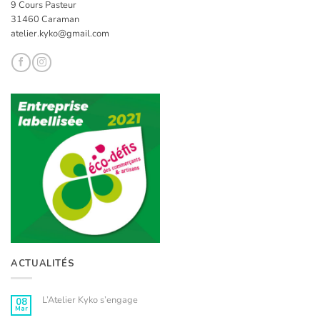
9 Cours Pasteur
31460 Caraman
atelier.kyko@gmail.com
ACTUALITÉS
L’Atelier Kyko s’engage
08
Mar
Aucun