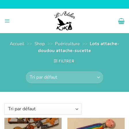
Passer
au
contenu
Accueil
>>
Shop
>>
Puériculture
>>
Lots attache-
doudou attache-sucette
FILTRER