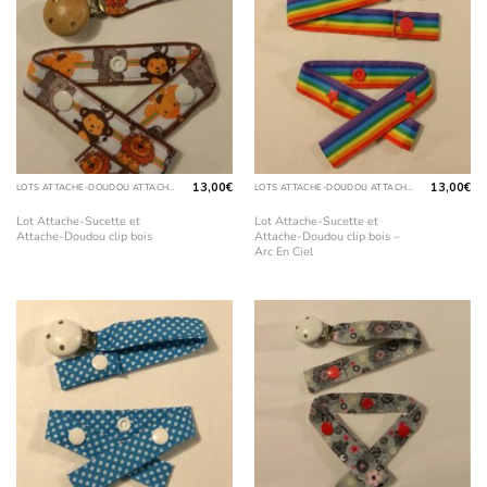
13,00
€
13,00
€
LOTS ATTACHE-DOUDOU ATTACHE-SUCETTE
LOTS ATTACHE-DOUDOU ATTACHE-SUCETTE
Lot Attache-Sucette et
Lot Attache-Sucette et
Attache-Doudou clip bois
Attache-Doudou clip bois –
Arc En Ciel