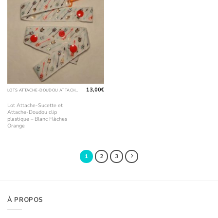
13,00
€
LOTS ATTACHE-DOUDOU ATTACHE-SUCETTE
Lot Attache-Sucette et
Attache-Doudou clip
plastique – Blanc Flèches
Orange
1
2
3
À PROPOS