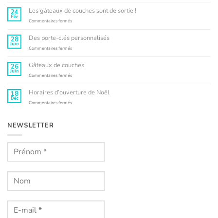
commentaire
sur
L’Atelier
Les gâteaux de couches sont de sortie !
24
Kyko
Fév
s’engage
sur
Commentaires fermés
Les
gâteaux
Des porte-clés personnalisés
28
de
Juin
couches
sur
Commentaires fermés
sont
Des
de
porte-
Gâteaux de couches
26
sortie
clés
Juin
!
personnalisés
sur
Commentaires fermés
Gâteaux
de
Horaires d’ouverture de Noël
18
couches
Déc
sur
Commentaires fermés
Horaires
d’ouverture
de
NEWSLETTER
Noël