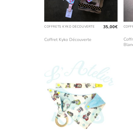
35,00
€
COFFRETS KYKO DÉCOUVERTE
COFF
Coff
Coffret Kyko Découverte
Blan