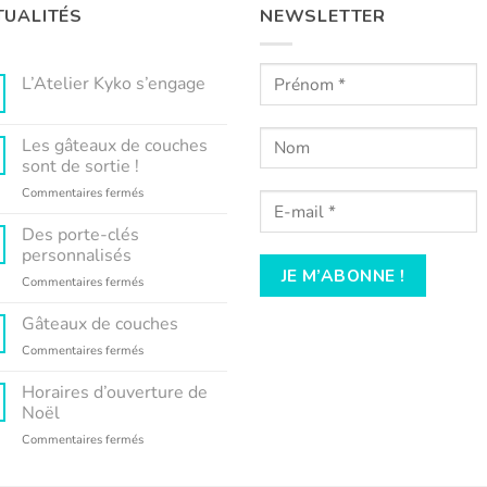
TUALITÉS
NEWSLETTER
L’Atelier Kyko s’engage
Aucun
commentaire
sur
Les gâteaux de couches
L’Atelier
Kyko
sont de sortie !
s’engage
sur
Commentaires fermés
Les
gâteaux
Des porte-clés
de
personnalisés
couches
sur
Commentaires fermés
sont
Des
de
porte-
Gâteaux de couches
sortie
clés
!
sur
Commentaires fermés
personnalisés
Gâteaux
de
Horaires d’ouverture de
couches
Noël
sur
Commentaires fermés
Horaires
d’ouverture