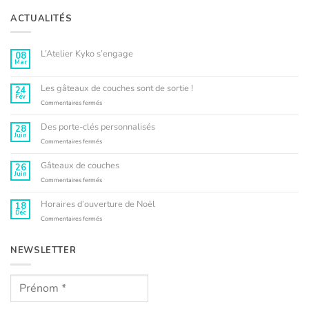
ACTUALITÉS
L’Atelier Kyko s’engage
08
Mar
Aucun
commentaire
sur
L’Atelier
Les gâteaux de couches sont de sortie !
24
Kyko
Fév
s’engage
sur
Commentaires fermés
Les
gâteaux
Des porte-clés personnalisés
28
de
Juin
couches
sur
Commentaires fermés
sont
Des
de
porte-
Gâteaux de couches
26
sortie
clés
Juin
!
personnalisés
sur
Commentaires fermés
Gâteaux
de
Horaires d’ouverture de Noël
18
couches
Déc
sur
Commentaires fermés
Horaires
d’ouverture
de
NEWSLETTER
Noël