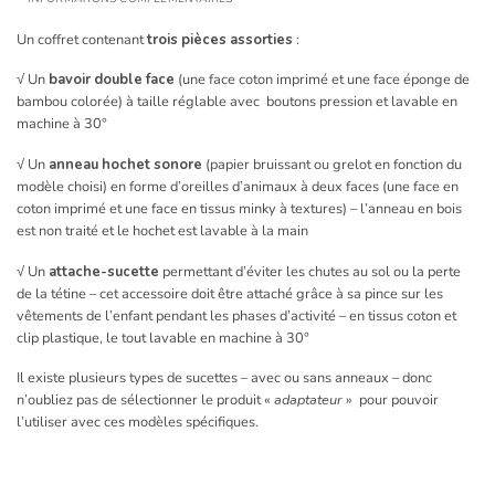
Un coffret contenant
trois pièces assorties
:
√ Un
bavoir double face
(une face coton imprimé et une face éponge de
bambou colorée) à taille réglable avec boutons pression et lavable en
machine à 30°
√ Un
anneau hochet sonore
(papier bruissant ou grelot en fonction du
modèle choisi) en forme d’oreilles d’animaux à deux faces (une face en
coton imprimé et une face en tissus minky à textures) – l’anneau en bois
est non traité et le hochet est lavable à la main
√ Un
attache-sucette
permettant d’éviter les chutes au sol ou la perte
de la tétine – cet accessoire doit être attaché grâce à sa pince sur les
vêtements de l’enfant pendant les phases d’activité – en tissus coton et
clip plastique, le tout lavable en machine à 30°
Il existe plusieurs types de sucettes – avec ou sans anneaux – donc
n’oubliez pas de sélectionner le produit «
adaptateur
» pour pouvoir
l’utiliser avec ces modèles spécifiques.