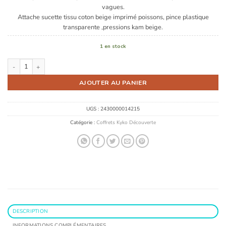
vagues.
Attache sucette tissu coton beige imprimé poissons, pince plastique
transparente ,pressions kam beige.
1 en stock
quantité de Coffret Kyko Découverte
AJOUTER AU PANIER
UGS :
2430000014215
Catégorie :
Coffrets Kyko Découverte
DESCRIPTION
INFORMATIONS COMPLÉMENTAIRES