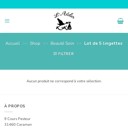
Passer
au
contenu
Accueil
>>
Shop
>>
Beauté Soin
>>
Lot de 5 lingettes
FILTRER
Aucun produit ne correspond à votre sélection.
À PROPOS
9 Cours Pasteur
31460 Caraman