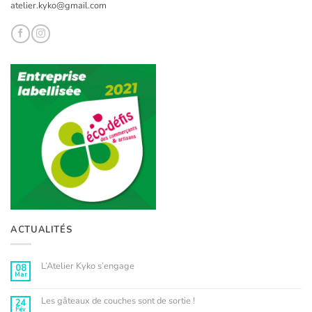
atelier.kyko@gmail.com
ACTUALITÉS
L’Atelier Kyko s’engage
08
Mar
Aucun
commentaire
sur
L’Atelier
Les gâteaux de couches sont de sortie !
24
Kyko
Fév