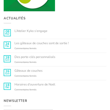
ACTUALITÉS
L’Atelier Kyko s’engage
08
Mar
Aucun
commentaire
sur
L’Atelier
Les gâteaux de couches sont de sortie !
24
Kyko
Fév
s’engage
sur
Commentaires fermés
Les
gâteaux
Des porte-clés personnalisés
28
de
Juin
couches
sur
Commentaires fermés
sont
Des
de
porte-
Gâteaux de couches
26
sortie
clés
Juin
!
personnalisés
sur
Commentaires fermés
Gâteaux
de
Horaires d’ouverture de Noël
18
couches
Déc
sur
Commentaires fermés
Horaires
d’ouverture
de
NEWSLETTER
Noël