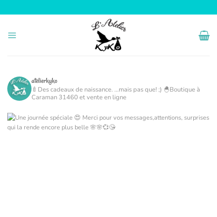
Passer
au
contenu
atelierkyko
🍼Des cadeaux de naissance. ...mais pas que! ;)
🐣Boutique à
Caraman 31460 et vente en ligne