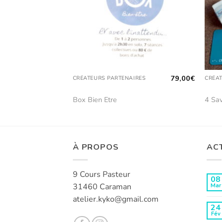
129,00
€
79,00
€
IRES
CRÉATEURS PARTENAIRES
CRÉA
ent
Box Bien Etre
4 Sav
À PROPOS
AC
9 Cours Pasteur
08
31460 Caraman
Mar
atelier.kyko@gmail.com
24
Fév