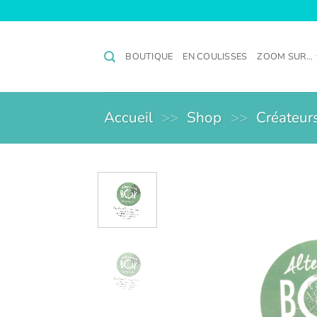
Passer
au
contenu
BOUTIQUE
EN COULISSES
ZOOM SUR…
Accueil
>>
Shop
>>
Créateurs