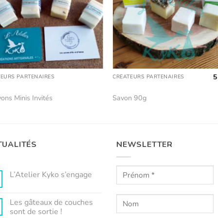
5
TEURS PARTENAIRES
CRÉATEURS PARTENAIRES
ons Minis Invités
Savon 90g
TUALITÉS
NEWSLETTER
L’Atelier Kyko s’engage
Aucun
commentaire
sur
Les gâteaux de couches
L’Atelier
Kyko
sont de sortie !
s’engage