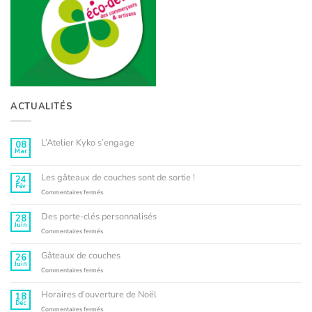
ACTUALITÉS
L’Atelier Kyko s’engage
08
Mar
Aucun
commentaire
sur
L’Atelier
Les gâteaux de couches sont de sortie !
24
Kyko
Fév
s’engage
sur
Commentaires fermés
Les
gâteaux
Des porte-clés personnalisés
28
de
Juin
couches
sur
Commentaires fermés
sont
Des
de
porte-
Gâteaux de couches
26
sortie
clés
Juin
!
personnalisés
sur
Commentaires fermés
Gâteaux
de
Horaires d’ouverture de Noël
18
couches
Déc
sur
Commentaires fermés