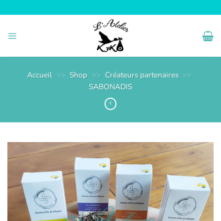
Passer
au
contenu
Accueil
>>
Shop
>>
Créateurs partenaires
>>
SABONADIS