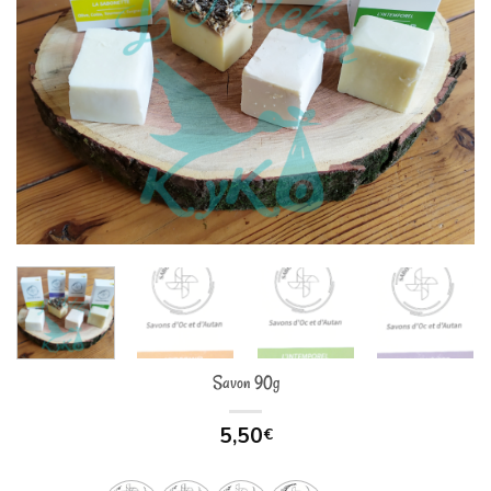
Savon 90g
5,50
€