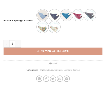
Bavoir F Eponge Blanche
quantité de Bavoir Foulard Éponge blanc
AJOUTER AU PANIER
UGS :
ND
Catégories :
Puériculture
,
Bavoirs
,
Bavoirs
,
Textile