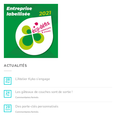
ACTUALITÉS
L’Atelier Kyko s’engage
08
Mar
Aucun
commentaire
sur
L’Atelier
Les gâteaux de couches sont de sortie !
24
Kyko
Fév
s’engage
sur
Commentaires fermés
Les
gâteaux
Des porte-clés personnalisés
28
de
Juin
couches
sur
Commentaires fermés
sont
Des