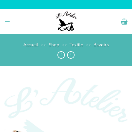
Passer
au
contenu
Accueil
>>
Shop
>>
Textile
>>
Bavoirs