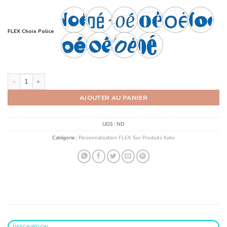
FLEX Choix Police
quantité de Personnalisation Flex Prénom
AJOUTER AU PANIER
UGS :
ND
Catégorie :
Personnalisation FLEX Sur Produits Kyko
DESCRIPTION