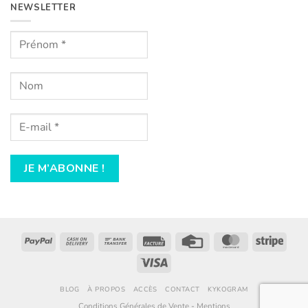
de
NEWSLETTER
Noël
PayPal
Cash
Bank
Facture
Credit
MasterCard
Stripe
On
Transfer
Card
Visa
Delivery
BLOG
À PROPOS
ACCÈS
CONTACT
KYKOGRAM
Conditions Générales de Vente
-
Mentions