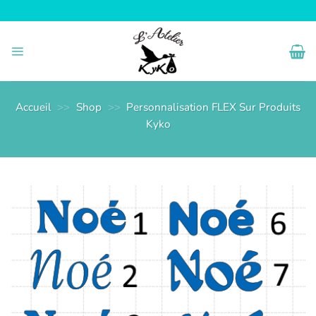
Passer
au
contenu
Accueil
>>
Shop
>>
Personnalisation FLEX Sur Produits
Kyko