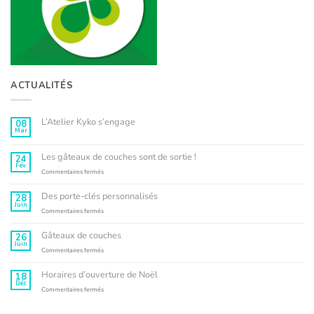
ACTUALITÉS
L’Atelier Kyko s’engage
08
Mar
Aucun
commentaire
sur
L’Atelier
Les gâteaux de couches sont de sortie !
24
Kyko
Fév
s’engage
sur
Commentaires fermés
Les
gâteaux
Des porte-clés personnalisés
28
de
Juin
couches
sur
Commentaires fermés
sont
Des
de
porte-
Gâteaux de couches
26
sortie
clés
Juin
!
personnalisés
sur
Commentaires fermés
Gâteaux
de
Horaires d’ouverture de Noël
18
couches
Déc
sur
Commentaires fermés
Horaires
d’ouverture