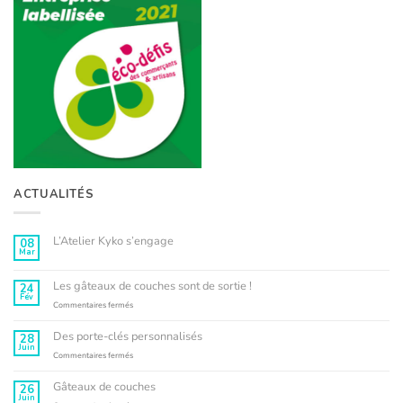
ACTUALITÉS
L’Atelier Kyko s’engage
08
Mar
Aucun
commentaire
sur
L’Atelier
Les gâteaux de couches sont de sortie !
24
Kyko
Fév
s’engage
sur
Commentaires fermés
Les
gâteaux
Des porte-clés personnalisés
28
de
Juin
couches
sur
Commentaires fermés
sont
Des
de
porte-
Gâteaux de couches
26
sortie
clés
Juin