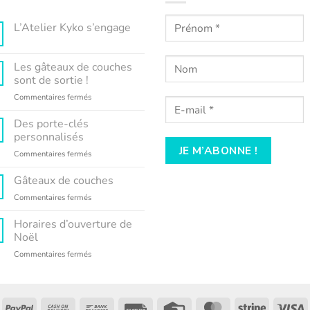
L’Atelier Kyko s’engage
Aucun
commentaire
sur
Les gâteaux de couches
L’Atelier
Kyko
sont de sortie !
s’engage
sur
Commentaires fermés
Les
gâteaux
Des porte-clés
de
personnalisés
couches
sur
Commentaires fermés
sont
Des
de
porte-
Gâteaux de couches
sortie
clés
!
sur
Commentaires fermés
personnalisés
Gâteaux
de
Horaires d’ouverture de
couches
Noël
sur
Commentaires fermés
Horaires
d’ouverture
de
Noël
PayPal
Cash
Bank
Facture
Credit
MasterCard
Stripe
V