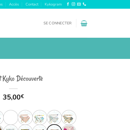
os
Accès
Contact
Kykogram
SE CONNECTER
t Kyko Découverte
35,00
€