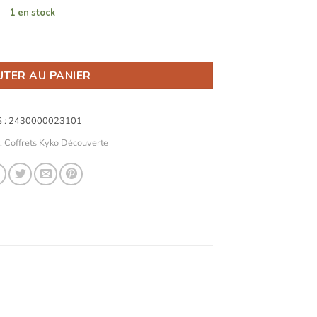
1 en stock
ouverte
UTER AU PANIER
 :
2430000023101
:
Coffrets Kyko Découverte