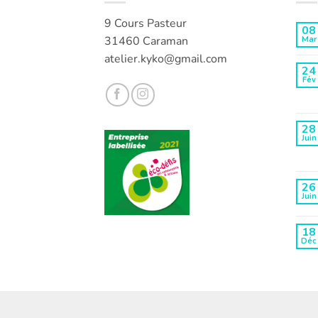
9 Cours Pasteur
08
31460 Caraman
Mar
atelier.kyko@gmail.com
24
Fév
28
Juin
26
Juin
18
Déc