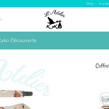
Blog
À prop
 Kyko Découverte
Coffre