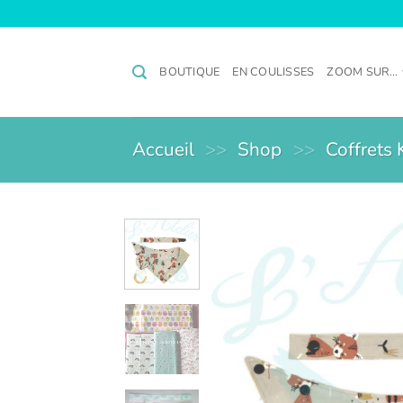
Passer
au
contenu
BOUTIQUE
EN COULISSES
ZOOM SUR…
Accueil
>>
Shop
>>
Coffrets