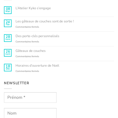
L’Atelier Kyko s’engage
08
Mar
Aucun
commentaire
sur
L’Atelier
Les gâteaux de couches sont de sortie !
24
Kyko
Fév
s’engage
sur
Commentaires fermés
Les
gâteaux
Des porte-clés personnalisés
28
de
Juin
couches
sur
Commentaires fermés
sont
Des
de
porte-
Gâteaux de couches
26
sortie
clés
Juin
!
personnalisés
sur
Commentaires fermés
Gâteaux
de
Horaires d’ouverture de Noël
18
couches
Déc
sur
Commentaires fermés
Horaires
d’ouverture
de
NEWSLETTER
Noël