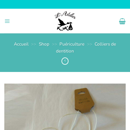
Passer
au
contenu
Accueil
>>
Shop
>>
Puériculture
>>
Colliers de
dentition