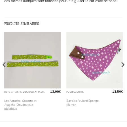
des formes ludiques sont utilisées pour la aiguiser la curiosité de bébé.
PRODUITS SIMILAIRES
13,00
€
13,50
€
LOTS ATTACHE-DOUDOU ATTACHE-SUCETTE
PUÉRICULTURE
Lot Attache-Sucette et
Bavoirs foulard Eponge
Attache-Doudou clip
Marron
plastique