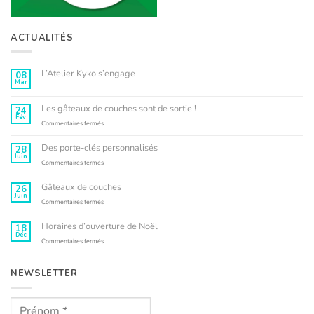
ACTUALITÉS
L’Atelier Kyko s’engage
08
Mar
Aucun
commentaire
sur
L’Atelier
Les gâteaux de couches sont de sortie !
24
Kyko
Fév
s’engage
sur
Commentaires fermés
Les
gâteaux
Des porte-clés personnalisés
28
de
Juin
couches
sur
Commentaires fermés
sont
Des
de
porte-
Gâteaux de couches
26
sortie
clés
Juin
!
personnalisés
sur
Commentaires fermés
Gâteaux
de
Horaires d’ouverture de Noël
18
couches
Déc
sur
Commentaires fermés
Horaires
d’ouverture
de
NEWSLETTER
Noël