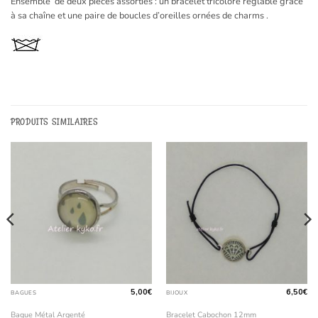
Ensemble de deux pièces assorties : un bracelet tricolore réglable grâce
à sa chaîne et une paire de boucles d’oreilles ornées de charms .
PRODUITS SIMILAIRES
5,00
€
6,50
€
BAGUES
BIJOUX
Bague Métal Argenté
Bracelet Cabochon 12mm