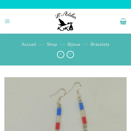
Passer
au
contenu
Accueil
>>
Shop
>>
Bijoux
>>
Bracelets