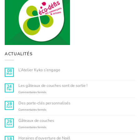
ACTUALITÉS
L’Atelier Kyko s’engage
08
Mar
Aucun
commentaire
sur
L’Atelier
Les gâteaux de couches sont de sortie !
24
Kyko
Fév
s’engage
sur
Commentaires fermés
Les
gâteaux
Des porte-clés personnalisés
28
de
Juin
couches
sur
Commentaires fermés
sont
Des
de
porte-
Gâteaux de couches
26
sortie
clés
Juin
!
personnalisés
sur
Commentaires fermés
Gâteaux
de
Horaires d’ouverture de Noël
18