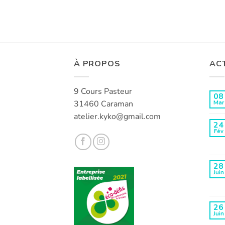
À PROPOS
AC
9 Cours Pasteur
08
31460 Caraman
Mar
atelier.kyko@gmail.com
24
Fév
28
Juin
26
Juin