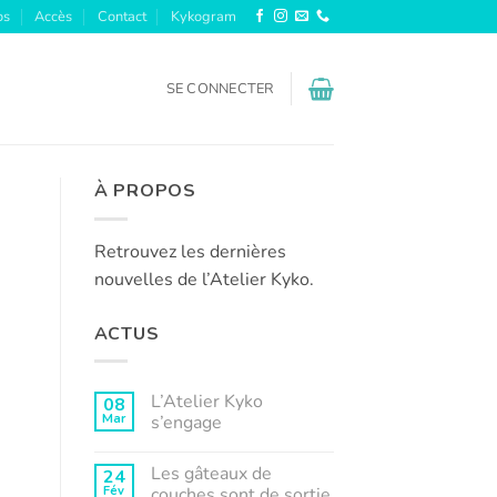
os
Accès
Contact
Kykogram
SE CONNECTER
À PROPOS
Retrouvez les dernières
nouvelles de l’Atelier Kyko.
ACTUS
L’Atelier Kyko
08
Mar
s’engage
Aucun
commentaire
Les gâteaux de
24
sur
L’Atelier
Fév
couches sont de sortie