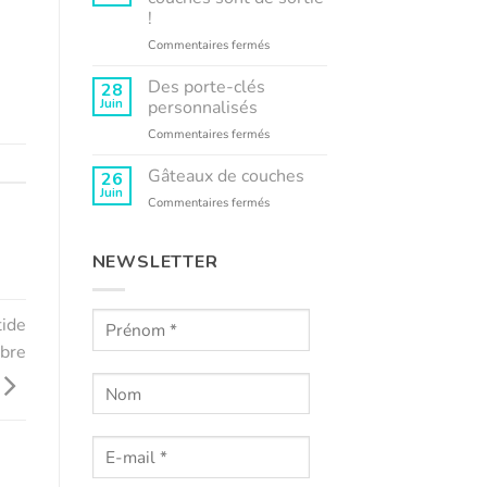
Kyko
!
s’engage
sur
Commentaires fermés
Les
gâteaux
Des porte-clés
28
de
Juin
personnalisés
couches
sur
Commentaires fermés
sont
Des
de
porte-
Gâteaux de couches
sortie
26
clés
!
Juin
sur
Commentaires fermés
personnalisés
Gâteaux
de
couches
NEWSLETTER
tide
bre