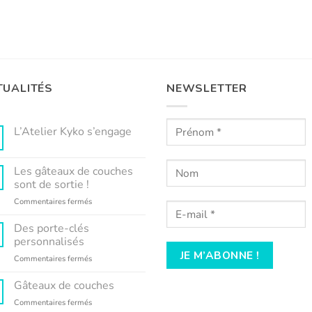
TUALITÉS
NEWSLETTER
L’Atelier Kyko s’engage
Aucun
commentaire
sur
Les gâteaux de couches
L’Atelier
Kyko
sont de sortie !
s’engage
sur
Commentaires fermés
Les
gâteaux
Des porte-clés
de
personnalisés
couches
sur
Commentaires fermés
sont
Des
de
porte-
Gâteaux de couches
sortie
clés
!
sur
Commentaires fermés
personnalisés