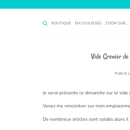
Passer
au
contenu
BOUTIQUE
EN COULISSES
ZOOM SUR…
Vide Grenier d
PUBLIÉ 
Je serai présente ce dimanche sur le vide
Venez me rencontrer sur mon emplacement
De nombreux articles sont soldés alors il fa