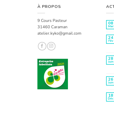
À PROPOS
AC
9 Cours Pasteur
08
31460 Caraman
Mar
atelier.kyko@gmail.com
24
Fév
28
Juin
26
Juin
18
Déc