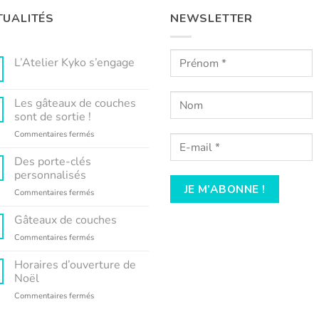
TUALITÉS
NEWSLETTER
L’Atelier Kyko s’engage
Aucun
commentaire
sur
Les gâteaux de couches
L’Atelier
Kyko
sont de sortie !
s’engage
sur
Commentaires fermés
Les
gâteaux
Des porte-clés
de
personnalisés
couches
sur
Commentaires fermés
sont
Des
de
porte-
Gâteaux de couches
sortie
clés
!
sur
Commentaires fermés
personnalisés
Gâteaux
de
Horaires d’ouverture de
couches
Noël
sur
Commentaires fermés
Horaires