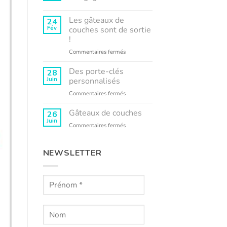
Aucun
commentaire
Les gâteaux de
24
sur
L’Atelier
Fév
couches sont de sortie
Kyko
!
s’engage
sur
Commentaires fermés
Les
gâteaux
Des porte-clés
28
de
Juin
personnalisés
couches
sur
Commentaires fermés
sont
Des
de
porte-
Gâteaux de couches
sortie
26
clés
!
Juin
sur
Commentaires fermés
personnalisés
Gâteaux
de
couches
NEWSLETTER