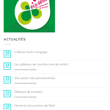
ACTUALITÉS
L’Atelier Kyko s’engage
08
Mar
Aucun
commentaire
sur
L’Atelier
Les gâteaux de couches sont de sortie !
24
Kyko
Fév
s’engage
sur
Commentaires fermés
Les
gâteaux
Des porte-clés personnalisés
28
de
Juin
couches
sur
Commentaires fermés
sont
Des
de
porte-
Gâteaux de couches
26
sortie
clés
Juin
!
personnalisés
sur
Commentaires fermés
Gâteaux
de
Horaires d’ouverture de Noël
18
couches
Déc