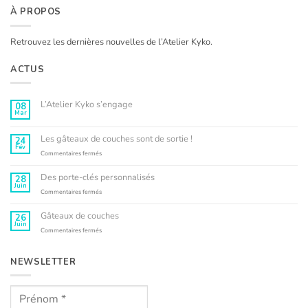
À PROPOS
Retrouvez les dernières nouvelles de l’Atelier Kyko.
ACTUS
L’Atelier Kyko s’engage
08
Mar
Aucun
commentaire
sur
L’Atelier
Les gâteaux de couches sont de sortie !
24
Kyko
Fév
s’engage
sur
Commentaires fermés
Les
gâteaux
Des porte-clés personnalisés
28
de
Juin
couches
sur
Commentaires fermés
sont
Des
de
porte-
Gâteaux de couches
26
sortie
clés
Juin
!
personnalisés
sur
Commentaires fermés
Gâteaux
de
couches
NEWSLETTER