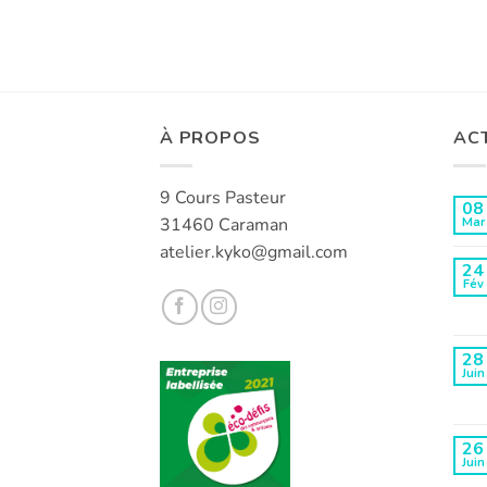
À PROPOS
AC
9 Cours Pasteur
08
31460 Caraman
Mar
atelier.kyko@gmail.com
24
Fév
28
Juin
26
Juin