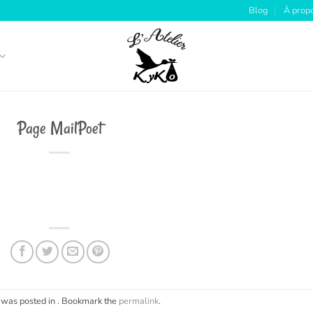
Blog
À prop
Page MailPoet
 was posted in . Bookmark the
permalink
.