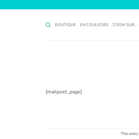
Passer
au
contenu
BOUTIQUE
EN COULISSES
ZOOM SUR…
[mailpoet_page]
This entry