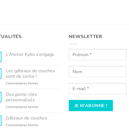
TUALITÉS
NEWSLETTER
L’Atelier Kyko s’engage
Aucun
commentaire
sur
Les gâteaux de couches
L’Atelier
Kyko
sont de sortie !
s’engage
sur
Commentaires fermés
Les
gâteaux
Des porte-clés
de
personnalisés
couches
sur
Commentaires fermés
sont
Des
de
porte-
Gâteaux de couches
sortie
clés
!
sur
Commentaires fermés
personnalisés