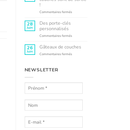
Kyko
!
s’engage
sur
Commentaires fermés
Les
gâteaux
Des porte-clés
28
de
Juin
personnalisés
couches
sur
Commentaires fermés
sont
Des
de
porte-
Gâteaux de couches
sortie
26
clés
!
Juin
sur
Commentaires fermés
personnalisés
Gâteaux
de
couches
NEWSLETTER