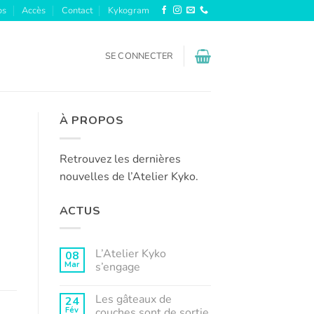
os
Accès
Contact
Kykogram
SE CONNECTER
À PROPOS
Retrouvez les dernières
nouvelles de l’Atelier Kyko.
ACTUS
L’Atelier Kyko
08
Mar
s’engage
Aucun
commentaire
Les gâteaux de
24
sur
L’Atelier
Fév
couches sont de sortie