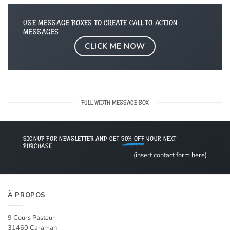
USE MESSAGE BOXES TO CREATE CALL TO ACTION
MESSAGES
CLICK ME NOW
FULL WIDTH MESSAGE BOX
SIGNUP FOR NEWSLETTER AND GET
50% OFF
YOUR NEXT
PURCHASE
(insert contact form here)
À PROPOS
9 Cours Pasteur
31460 Caraman