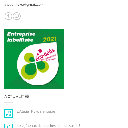
atelier.kyko@gmail.com
ACTUALITÉS
L’Atelier Kyko s’engage
08
Mar
Aucun
commentaire
sur
L’Atelier
Les gâteaux de couches sont de sortie !
24
Kyko