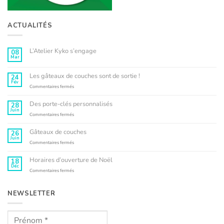
ACTUALITÉS
L’Atelier Kyko s’engage
08
Mar
Aucun
commentaire
sur
L’Atelier
Les gâteaux de couches sont de sortie !
24
Kyko
Fév
s’engage
sur
Commentaires fermés
Les
gâteaux
Des porte-clés personnalisés
28
de
Juin
couches
sur
Commentaires fermés
sont
Des
de
porte-
Gâteaux de couches
26
sortie
clés
Juin
!
personnalisés
sur
Commentaires fermés
Gâteaux
de
Horaires d’ouverture de Noël
18
couches
Déc
sur
Commentaires fermés
Horaires
d’ouverture
de
NEWSLETTER
Noël