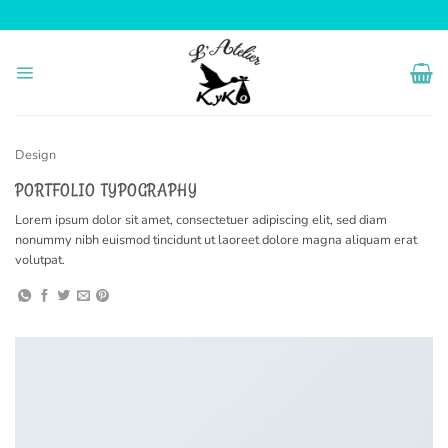
Passer
au
contenu
Design
PORTFOLIO TYPOGRAPHY
Lorem ipsum dolor sit amet, consectetuer adipiscing elit, sed diam
nonummy nibh euismod tincidunt ut laoreet dolore magna aliquam erat
volutpat.