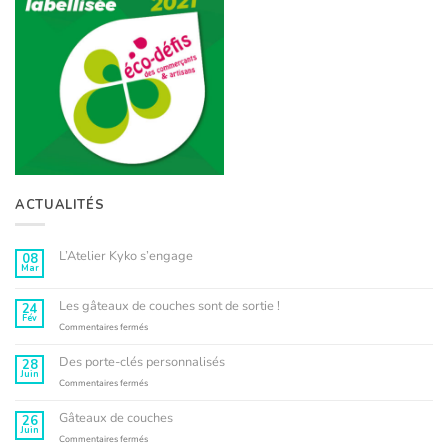
ACTUALITÉS
L’Atelier Kyko s’engage
08
Mar
Aucun
commentaire
sur
L’Atelier
Les gâteaux de couches sont de sortie !
24
Kyko
Fév
s’engage
sur
Commentaires fermés
Les
gâteaux
Des porte-clés personnalisés
28
de
Juin
couches
sur
Commentaires fermés
sont
Des
de
porte-
Gâteaux de couches
26
sortie
clés
Juin
!
personnalisés
sur
Commentaires fermés